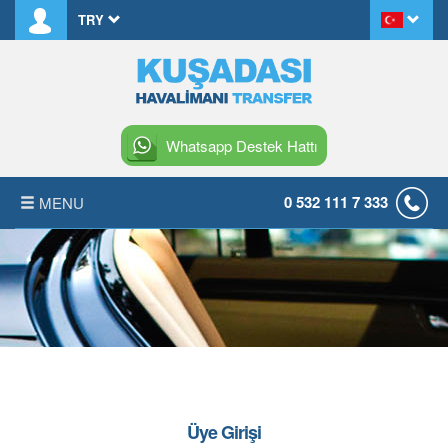
TRY
Whatsapp Destek Hattı
0 532 111 7 333
MENU
ANASAYFA
HAKKIMIZDA
KIRALAMA KOŞULLARI
S.S.S.
Üye Girişi