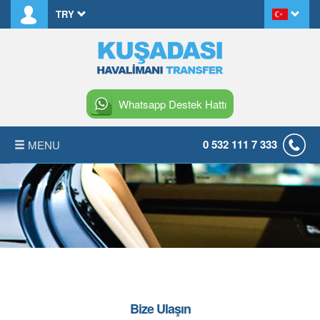
TRY
Whatsapp Destek Hattı
0 532 111 7 333
MENU
ANASAYFA
HAKKIMIZDA
KIRALAMA KOŞULLARI
S.S.S.
Bize Ulaşın